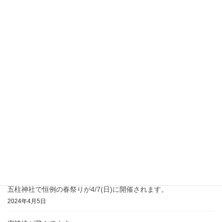
農林水産省畜産局 養蜂現地調査
2025年7月7日
赤蕎麦の花が咲き始めました
2024年9月4日
蜜蜂
のお家を掃除します
2024年7月7日
蜜源栽培
2024年5月4日
東温市の桜No.1になった百十桜が満開です。
2024年4月13日
五柱神社で恒例の春祭りが4/7(日)に開催されます。
2024年4月5日